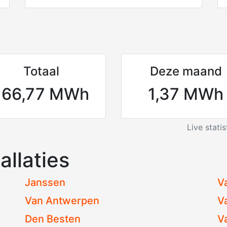
Totaal
Deze maand
166,77 MWh
1,37 MWh
Live stati
allaties
Janssen
Va
Van Antwerpen
V
Den Besten
V