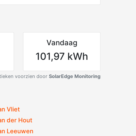
Vandaag
101,97 kWh
stieken voorzien door
SolarEdge Monitoring
n Vliet
an der Hout
an Leeuwen