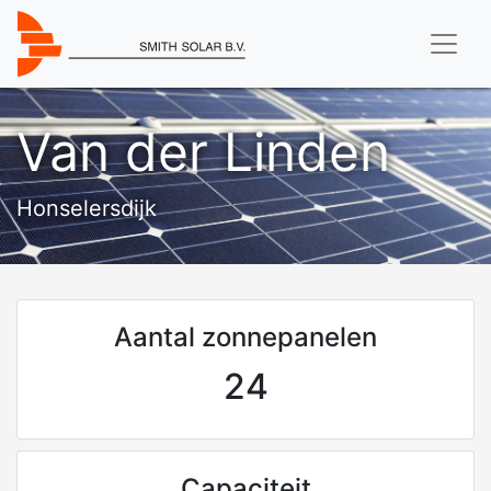
Van der Linden
Honselersdijk
Aantal zonnepanelen
24
Capaciteit