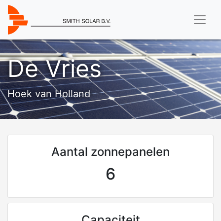
De Vries
Hoek van Holland
Aantal zonnepanelen
6
Capaciteit