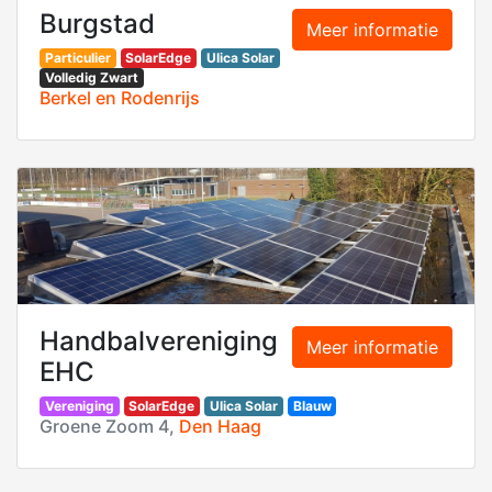
Burgstad
Meer informatie
Particulier
SolarEdge
Ulica Solar
Volledig Zwart
Berkel en Rodenrijs
Handbalvereniging
Meer informatie
EHC
Vereniging
SolarEdge
Ulica Solar
Blauw
Groene Zoom 4,
Den Haag