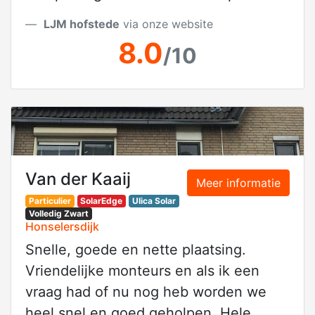
LJM hofstede
via onze website
8.0
/10
Van der Kaaij
Meer informatie
Particulier
SolarEdge
Ulica Solar
Volledig Zwart
Honselersdijk
Snelle, goede en nette plaatsing.
Vriendelijke monteurs en als ik een
vraag had of nu nog heb worden we
heel snel en goed geholpen. Hele