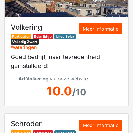
Volkering
Meer informatie
Particulier
SolarEdge
Ulica Solar
Volledig Zwart
Wateringen
Goed bedrijf, naar tevredenheid
geïnstalleerd!
Ad Volkering
via onze website
10.0
/10
Schroder
Meer informatie
Particulier
SolarEdge
Ulica Solar