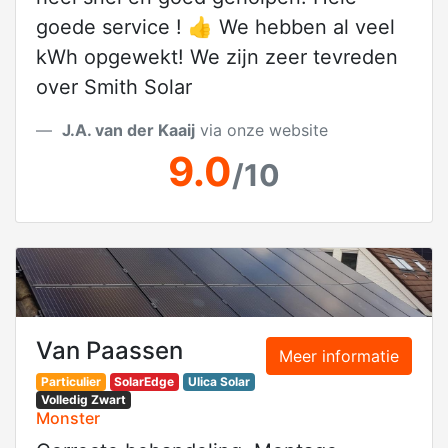
goede service ! 👍 We hebben al veel
kWh opgewekt! We zijn zeer tevreden
over Smith Solar
J.A. van der Kaaij
via onze website
9.0
/10
Van Paassen
Meer informatie
Particulier
SolarEdge
Ulica Solar
Volledig Zwart
Monster