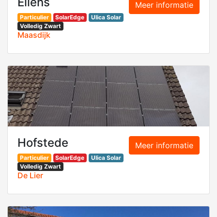
Ellens
Meer informatie
Particulier
SolarEdge
Ulica Solar
Volledig Zwart
Maasdijk
Hofstede
Meer informatie
Particulier
SolarEdge
Ulica Solar
Volledig Zwart
De Lier