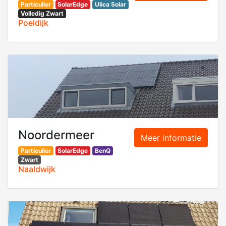
Particulier
SolarEdge
Ulica Solar
Volledig Zwart
Poeldijk
Noordermeer
Meer informatie
Particulier
SolarEdge
BenQ
Zwart
Naaldwijk