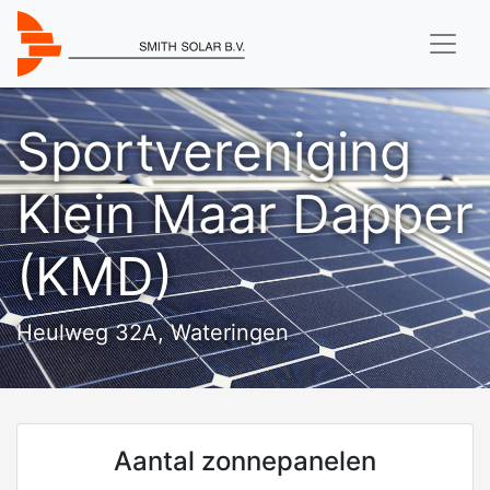
Sportvereniging
Klein Maar Dapper
(KMD)
Heulweg 32A, Wateringen
Aantal zonnepanelen