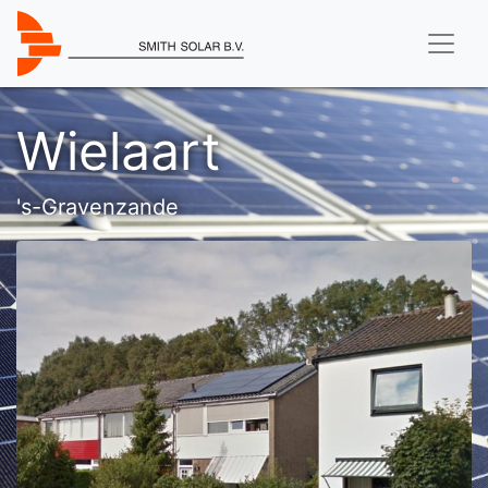
Wielaart
's-Gravenzande