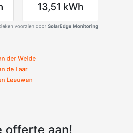
h
13,51 kWh
stieken voorzien door
SolarEdge Monitoring
an der Weide
an de Laar
an Leeuwen
 offerte aan!