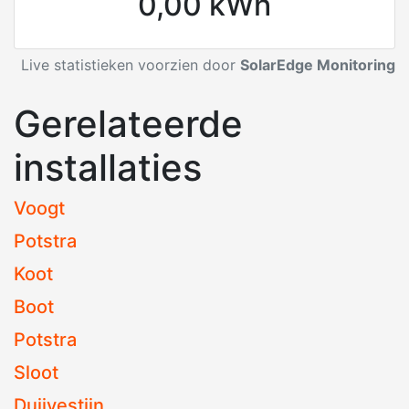
0,00 kWh
Live statistieken voorzien door
SolarEdge Monitoring
Gerelateerde
installaties
Voogt
Potstra
Koot
Boot
Potstra
Sloot
Duijvestijn