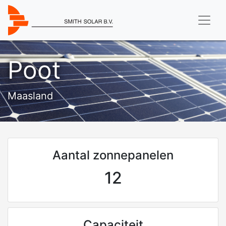
Poot
Maasland
Aantal zonnepanelen
12
Capaciteit