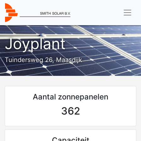
Joyplant
Tuindersweg 26, Maasdijk
Aantal zonnepanelen
362
Capaciteit