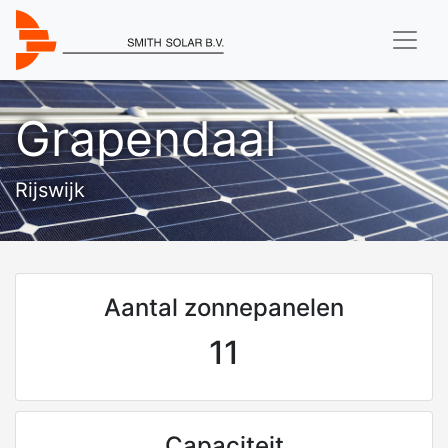
Grapendaal
Rijswijk
Aantal zonnepanelen
11
Capaciteit