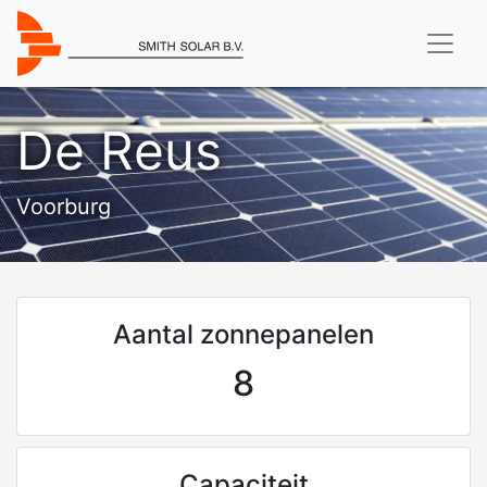
De Reus
Voorburg
Aantal zonnepanelen
8
Capaciteit