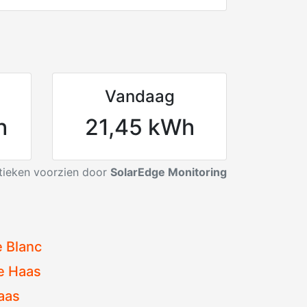
Vandaag
h
21,45 kWh
stieken voorzien door
SolarEdge Monitoring
e Blanc
e Haas
aas