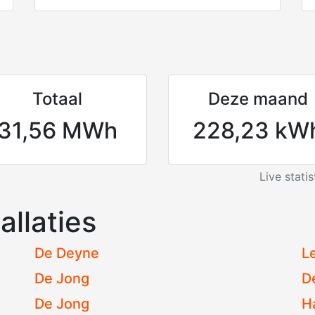
Totaal
Deze maand
31,56 MWh
228,23 kW
Live stati
allaties
De Deyne
L
De Jong
D
De Jong
H