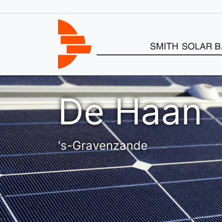
De Haan
's-Gravenzande