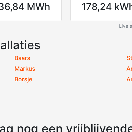
36,84 MWh
178,24 kW
Live 
allaties
Baars
S
Markus
A
Borsje
A
g nog een vrijblijvende