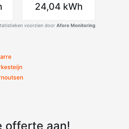
h
24,04 kWh
statistieken voorzien door
Afore Monitoring
tarre
rkesteijn
rnoutsen
 offerte aan!