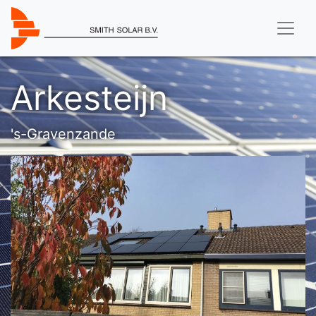
Arkesteijn
's-Gravenzande