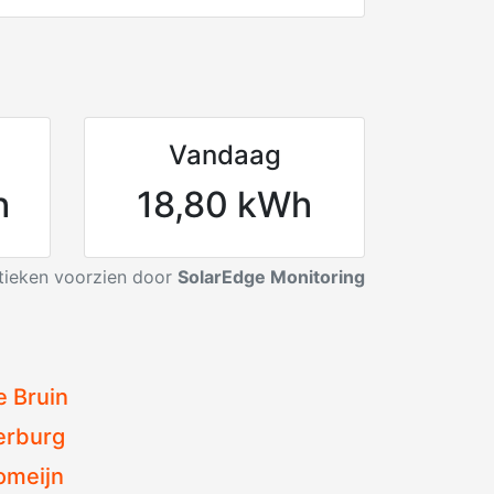
Vandaag
h
18,80 kWh
stieken voorzien door
SolarEdge Monitoring
e Bruin
erburg
omeijn