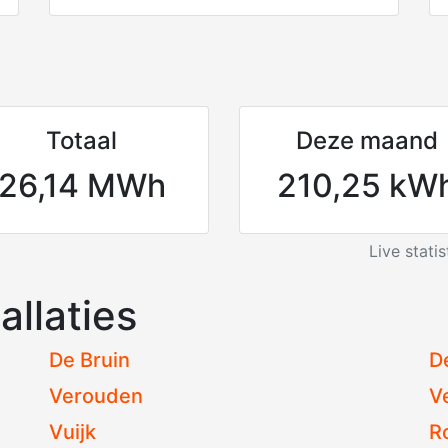
Totaal
Deze maand
26,14 MWh
210,25 kW
Live stati
allaties
De Bruin
D
Verouden
V
Vuijk
R