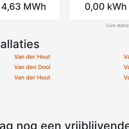
4,63 MWh
0,00 kWh
Live stati
allaties
Van der Hout
V
Van den Dool
V
Van der Hout
V
g nog een vrijblijvende