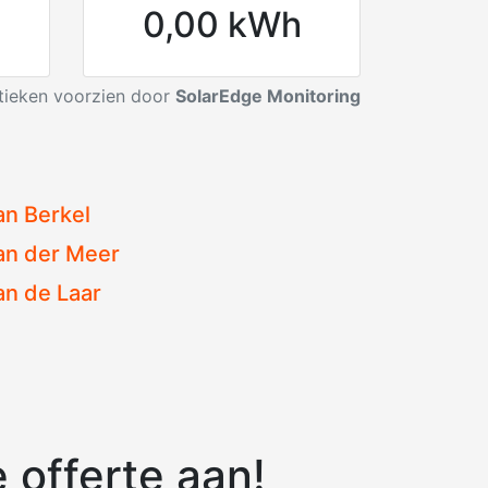
0,00 kWh
stieken voorzien door
SolarEdge Monitoring
an Berkel
an der Meer
an de Laar
 offerte aan!