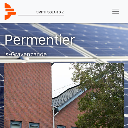
Permentier
's-Gravenzande